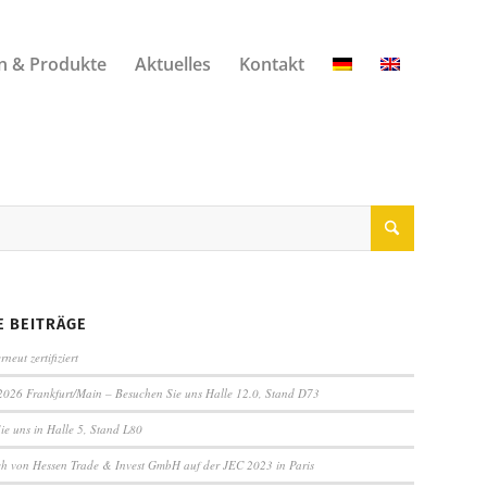
n & Produkte
Aktuelles
Kontakt
E BEITRÄGE
rneut zertifiziert
2026 Frankfurt/Main – Besuchen Sie uns Halle 12.0, Stand D73
ie uns in Halle 5, Stand L80
h von Hessen Trade & Invest GmbH auf der JEC 2023 in Paris