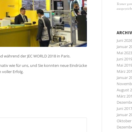
Texmer gem
ausgezeich
ARCHI
Juni 202
Januar 2
Mai 202
d während der JEC WORLD 2018 in Paris.
Juni 201
Mai 201
mativ wie für uns, und Sie konnten neue Eindrücke
März 20
voller Erfolg.
Januar 2
Novembe
August 
März 20
Dezembe
Juni 201
Januar 2
Oktober
Dezembe