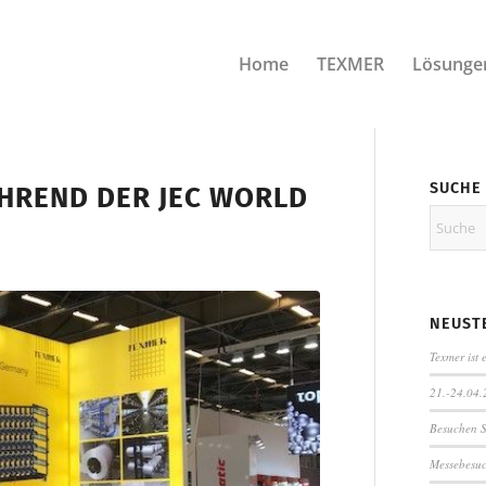
Home
TEXMER
Lösunge
SUCHE
HREND DER JEC WORLD
NEUST
Texmer ist e
21.-24.04.
Besuchen S
Messebesuc