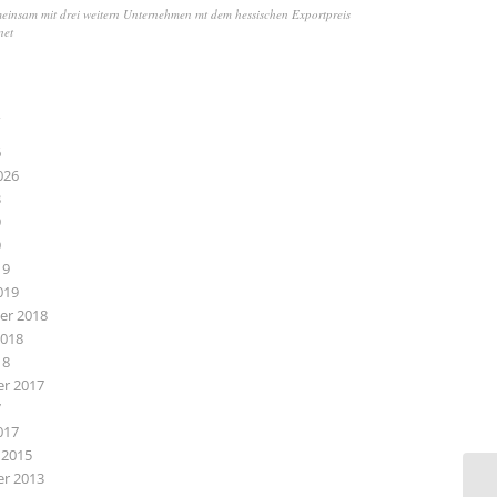
einsam mit drei weitern Unternehmen mt dem hessischen Exportpreis
net
V
6
026
3
9
9
19
019
r 2018
2018
18
r 2017
7
017
 2015
r 2013