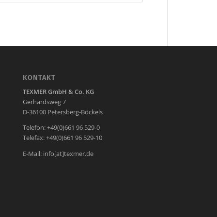
KONTAKT
TEXMER GmbH & Co. KG
Gerhardsweg 7
D-36100 Petersberg-Böckels
Telefon: +49(0)661 96 529-0
Telefax: +49(0)661 96 529-10
E-Mail:
info[at]texmer.de