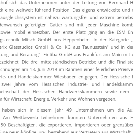
schuf sich das Unternehmen unter der Leitung von Bernhard 
ck eine weltweit führend Position. Das eigens entwickelte und e
usgleichssystem ist nahezu wartungsfrei und extrem betriebs
enwunsch gefertigten Gatter sind mit jeder Maschine komb
 sowie mobil einsetzbar. Der erste Platz ging an die ESM En
gstechnik Mitsch GmbH aus Heppenheim. In der Kategorie 
rix Glasstudios GmbH & Co. KG aus Taunusstein“ und in der
istung und Beratung“ Fintiba GmbH aus Frankfurt am Main mit 
ezeichnet. Die drei mittelständischen Betriebe und die Finali
ichnungen am 18. Juni 2019 im Rahmen einer feierlichen Preisve
trie- und Handelskammer Wiesbaden entgegen. Der Hessische E
 zwei Jahre vom Hessischen Industrie- und Handelskamm
meinschaft der Hessischen Handwerkskammern sowie dem 
m für Wirtschaft, Energie, Verkehr und Wohnen vergeben.
t haben sich in diesem Jahr 49 Unternehmen um die Aus
. Am Wettbewerb teilnehmen konnten Unternehmen aus H
0 Beschäftigten, die exportieren, importieren oder grenzübe
 Eine neun-köpfige Jury, bestehend aus Vertretern aus Wirtschaft,