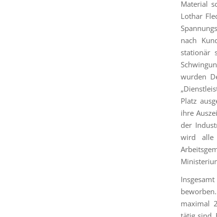
Material 
Lothar Fle
Spannungsa
nach Kund
stationär
Schwingun
wurden De
„Dienstle
Platz ausg
ihre Ausze
der Indus
wird alle
Arbeitsge
Ministeriu
Insgesam
beworben
maximal 25
tätig sind.