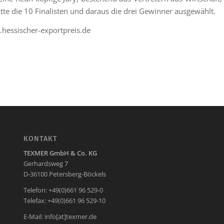
tte die 10 Finalisten und daraus die drei Gewinner ausgewählt.
hessischer-exportpreis.de
KONTAKT
TEXMER GmbH & Co. KG
Gerhardsweg 7
D-36100 Petersberg-Böckels
Telefon: +49(0)661 96 529-0
Telefax: +49(0)661 96 529-10
E-Mail:
info[at]texmer.de