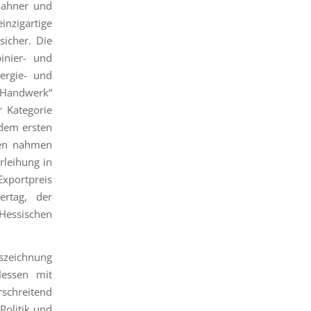
Hahner und
inzigartige
sicher. Die
inier- und
ergie- und
„Handwerk“
 Kategorie
dem ersten
sten nahmen
rleihung in
xportpreis
ertag, der
Hessischen
zeichnung
essen mit
rschreitend
 Politik und